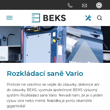
Skip
links
Jump
to
Navigation
the
content
HOME
Jump
to
the
O FIRMĚ
navigation
SYSTÉMY
Rozkládací saně Vario
NA ZAKÁZKU
Protože ne všechno se vejde do zásuvky, dokonce ani
do zásuvky BEKS, vyvinula společnost BEKS výsuvný
systém Rozkládací saně Vario. Nevadí nám, že je o jeden
ODVĚTVÍ
výsuv více nebo méně. Nabídka je proto okamžitě
gigantická!