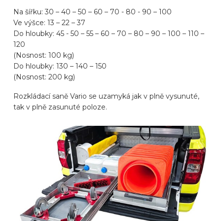
Na šířku: 30 – 40 – 50 – 60 – 70 - 80 - 90 – 100
ZNAČKY AUTOMOBILŮ
Ve výšce: 13 – 22 – 37
Do hloubky: 45 - 50 – 55 – 60 – 70 – 80 – 90 – 100 – 110 –
120
KONTAKT
(Nosnost: 100 kg)
Do hloubky: 130 – 140 – 150
(Nosnost: 200 kg)
VYBAVIT ONLINE
Rozkládací saně Vario se uzamyká jak v plně vysunuté,
tak v plně zasunuté poloze.
CS