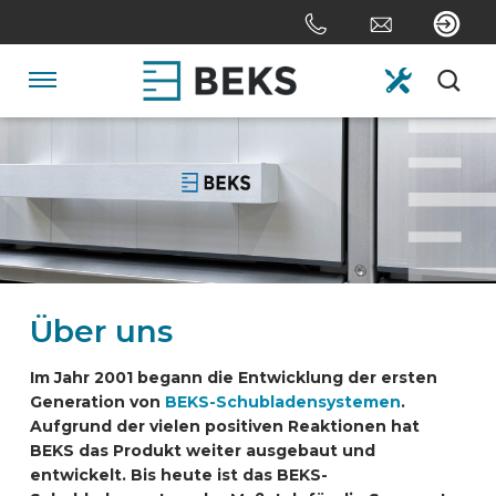
Skip
links
Jump
to
Navigation
the
content
HOME
Jump
to
the
ÜBER UNS
navigation
SYSTEME
Über uns
ANPASSUNG
Im Jahr 2001 begann die Entwicklung der ersten
Generation von
BEKS-Schubladensystemen
.
Aufgrund der vielen positiven Reaktionen hat
SEKTOREN
BEKS das Produkt weiter ausgebaut und
entwickelt. Bis heute ist das BEKS-