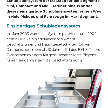
Schubladensystem der Maßstab für die Segmente
AUTOMARKEN
Mini, Compact und Midi. Darüber hinaus findet
dieses einzigartige Schubladensystem seinen Weg
in viele Pickups und Fahrzeuge im Maxi-Segment.
KONTAKT
Einzigartiges Schubladensystem
Im Jahr 2003 wurde das System patentiert und 2004
ONLINE EINRICHTEN
erhielt BEKS ein niederländisches Patent.
Geschäftsführer und Hauptgesellschafter Rob van
Dinther ist seit mehr als 10 Jahren Teil des BEKS-Teams.
DE
Zusammen mit dem Mitgesellschafter Marc Bleyens
führen sie gemeinsam die Geschäftsführung
.