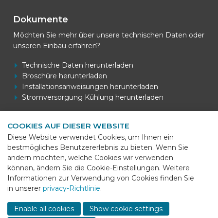
Dokumente
Möchten Sie mehr über unsere technischen Daten oder
unseren Einbau erfahren?
Technische Daten herunterladen
Broschüre herunterladen
Installationsanweisungen herunterladen
Stromversorgung Kühlung herunterladen
COOKIES AUF DIESER WEBSITE
Kontaktdaten
Diese Website verwendet Cookies, um Ihnen ein
bestmögliches Benutzererlebnis zu bieten. Wenn Sie
BEKS Systems
ändern möchten, welche Cookies wir verwenden
Meerheide 58
können, ändern Sie die Cookie-Einstellungen. Weitere
5521 DZ Eersel
Informationen zur Verwendung von Cookies finden Sie
in unserer
privacy-Richtlinie
.
Telefon
+31 (0)85 - 064 58 92
Sho
cont
E-mail
info@beks-systems.com
Enable all cookies
Show cookie settings
info