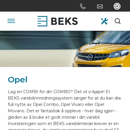
Skip
links
Jump
to
Navigation
the
content
HOME
Jump
to
the
OM OSS
navigation
Opel
SYSTEMER
Lag en COMBI for din COMBO? Det vil vi kjøpe! Et
BEKS varebilinnredningssystem sørger for at du kan dra
SKREDDERSYDD
full nytte av Opel Combo, Opel Vivaro eller Opel
Movano. Det er fantastisk å oppleve - hver dag igjen -
gleden av å bruke et godt interiør i din varebil.
SEKTORER
Investeringen som et BEKS varebilinteriør krever er en
engangsutgave, du opplever ergonomien hver dag! Så