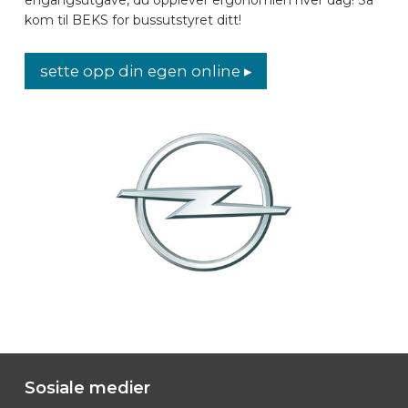
kom til BEKS for bussutstyret ditt!
BILMERKER
sette opp din egen online ▸
KONTAKT
KJØRETØYUTSTYR ONLINE
NO
Sosiale medier