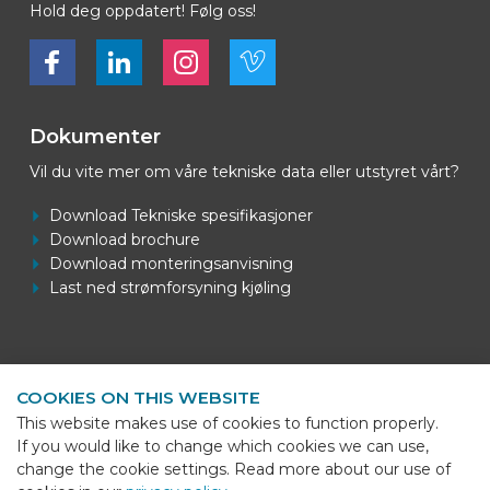
Hold deg oppdatert! Følg oss!
Bekijk ons op Facebook
Bekijk ons op LinkedIn
Bekijk ons op LinkedIn
Bekijk ons op Vimeo
Dokumenter
Vil du vite mer om våre tekniske data eller utstyret vårt?
Download Tekniske spesifikasjoner
Download brochure
Download monteringsanvisning
Last ned strømforsyning kjøling
Kontaktinformasjon
COOKIES ON THIS WEBSITE
BEKS Systems
This website makes use of cookies to function properly.
Meerheide 58
If you would like to change which cookies we can use,
5521 DZ Eersel
change the cookie settings. Read more about our use of