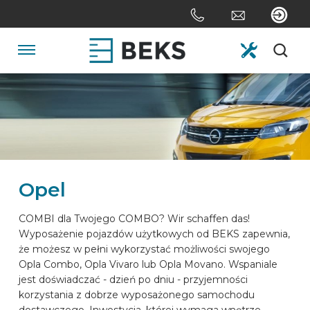
Skip
links
Jump
to
Navigation
the
content
HOME
Jump
to
the
O NAS
navigation
Opel
SYSTEMY
COMBI dla Twojego COMBO? Wir schaffen das!
Wyposażenie pojazdów użytkowych od BEKS zapewnia,
NA ZAMÓWIENIE
że możesz w pełni wykorzystać możliwości swojego
Opla Combo, Opla Vivaro lub Opla Movano. Wspaniale
jest doświadczać - dzień po dniu - przyjemności
SEKTORY
korzystania z dobrze wyposażonego samochodu
dostawczego. Inwestycja, której wymaga wnętrze