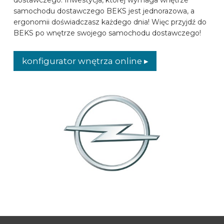
samochodu dostawczego BEKS jest jednorazowa, a
MARKI SAMOCHODÓW
ergonomii doświadczasz każdego dnia! Więc przyjdź do
BEKS po wnętrze swojego samochodu dostawczego!
KONTAKT
konfigurator wnętrza online ▸
SKONFIGUROWAĆ ONLINE
PL