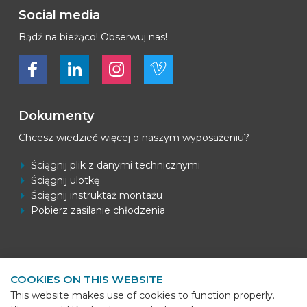
Social media
Bądź na bieżąco! Obserwuj nas!
Bekijk ons op Facebook
Bekijk ons op LinkedIn
Bekijk ons op LinkedIn
Bekijk ons op Vimeo
Dokumenty
Chcesz wiedzieć więcej o naszym wyposażeniu?
Ściągnij plik z danymi technicznymi
Ściągnij ulotkę
Ściągnij instruktaż montażu
Pobierz zasilanie chłodzenia
Informacje kontaktowe
COOKIES ON THIS WEBSITE
BEKS Systems
This website makes use of cookies to function properly.
Meerheide 58