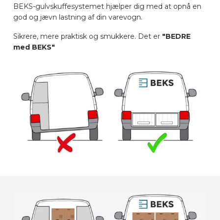
BEKS-gulvskuffesystemet hjælper dig med at opnå en
BILMÆRKER
god og jævn lastning af din varevogn.
Sikrere, mere praktisk og smukkere. Det er
"BEDRE
KONTAKT
med BEKS"
LAYOUT ONLINE
DA