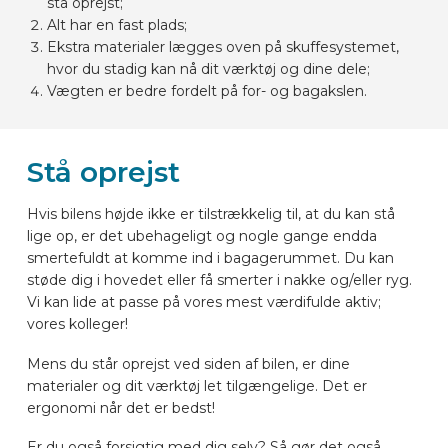
stå oprejst;
Alt har en fast plads;
Ekstra materialer lægges oven på skuffesystemet,
hvor du stadig kan nå dit værktøj og dine dele;
Vægten er bedre fordelt på for- og bagakslen.
Stå oprejst
Hvis bilens højde ikke er tilstrækkelig til, at du kan stå
lige op, er det ubehageligt og nogle gange endda
smertefuldt at komme ind i bagagerummet. Du kan
støde dig i hovedet eller få smerter i nakke og/eller ryg.
Vi kan lide at passe på vores mest værdifulde aktiv;
vores kolleger!
Mens du står oprejst ved siden af bilen, er dine
materialer og dit værktøj let tilgængelige. Det er
ergonomi når det er bedst!
Er du også forsigtig med dig selv? Så gør det også