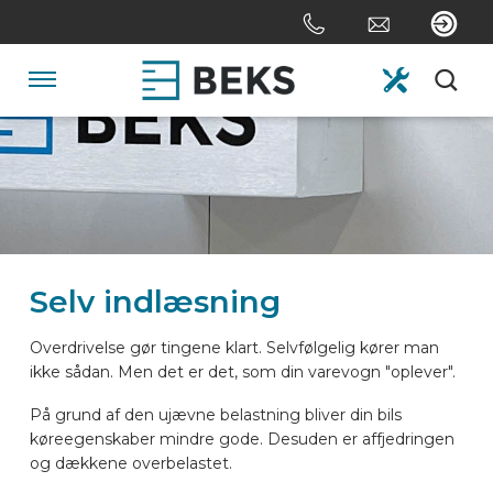
Skip
links
Jump
to
Navigation
the
content
HOME
Jump
to
the
OM OS
navigation
Selv indlæsning
SYSTEMER
Overdrivelse gør tingene klart. Selvfølgelig kører man
ikke sådan. Men det er det, som din varevogn "oplever".
TILPASNING
På grund af den ujævne belastning bliver din bils
køreegenskaber mindre gode. Desuden er affjedringen
SEKTORER
og dækkene overbelastet.