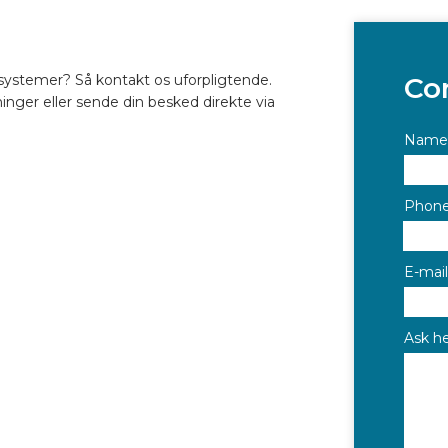
esystemer? Så kontakt os uforpligtende.
Co
nger eller sende din besked direkte via
Name
Phon
E-mail
Ask he