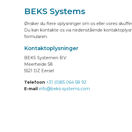
BEKS Systems
LAYOUT ONLINE
Ønsker du flere oplysninger om os eller vores skuff
Du kan kontakte os via nedenstående kontaktoplysni
DA
formularen.
Kontaktoplysninger
BEKS Systemen B.V.
Meerheide 58
5521 DZ Eersel
Telefoon
+31 (0)85 064 58 92
E-mail
info@beks-systems.com