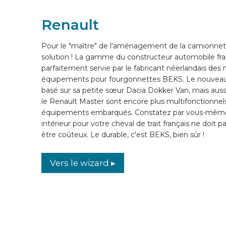
Renault
WIZARD EN LIGNE
Pour le "maître" de l'aménagement de la camionnet
FR
solution ! La gamme du constructeur automobile fra
parfaitement servie par le fabricant néerlandais des 
équipements pour fourgonnettes BEKS. Le nouvea
basé sur sa petite sœur Dacia Dokker Van, mais aussi
le Renault Master sont encore plus multifonctionnel
équipements embarqués. Constatez par vous-même 
intérieur pour votre cheval de trait français ne doit
être coûteux. Le durable, c'est BEKS, bien sûr !
Vers le wizard ▸