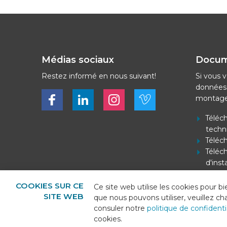
Médias sociaux
Docu
Restez informé en nous suivant!
Si vous v
données 
Bekijk ons op Facebook
Bekijk ons op LinkedIn
Bekijk ons op LinkedIn
Bekijk ons op Vimeo
montage
Téléc
techn
Téléch
Téléch
d'inst
Téléch
élect
COOKIES SUR CE
Ce site web utilise les cookies pour b
SITE WEB
que nous pouvons utiliser, veuillez c
consuler notre
politique de confidenti
cookies.