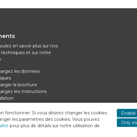
ments
oulez en savoir plus sur nos
techniques et sur notre
 :
hargez les données
iques
arger la brochure
argez les Instructions
allation
arger l'alimentation
rique du refroidissement
ien fonctionner. Si vous désirez changer les cookies
Enable 
hanger les paramètres des cookies. Vous pouvez
Only es
alité
pour plus de détails sur notre utilisation de