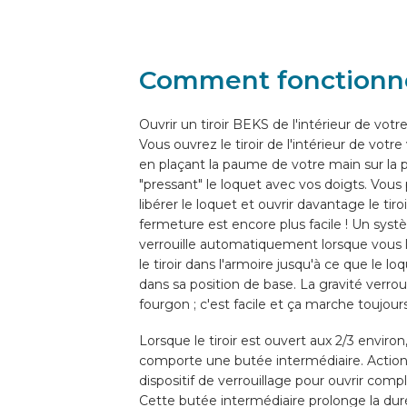
WIZARD EN LIGNE
Comment fonctionn
FR
Ouvrir un tiroir BEKS de l'intérieur de votr
Vous ouvrez le tiroir de l'intérieur de votr
en plaçant la paume de votre main sur la 
"pressant" le loquet avec vos doigts. Vou
libérer le loquet et ouvrir davantage le tiro
fermeture est encore plus facile ! Un syst
verrouille automatiquement lorsque vous
le tiroir dans l'armoire jusqu'à ce que le l
dans sa position de base. La gravité verrouil
fourgon ; c'est facile et ça marche toujours
Lorsque le tiroir est ouvert aux 2/3 environ,
comporte une butée intermédiaire. Actio
dispositif de verrouillage pour ouvrir compl
Cette butée intermédiaire prolonge la duré