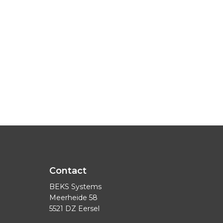
Contact
BEKS Systems
Meerheide 58
5521 DZ Eersel