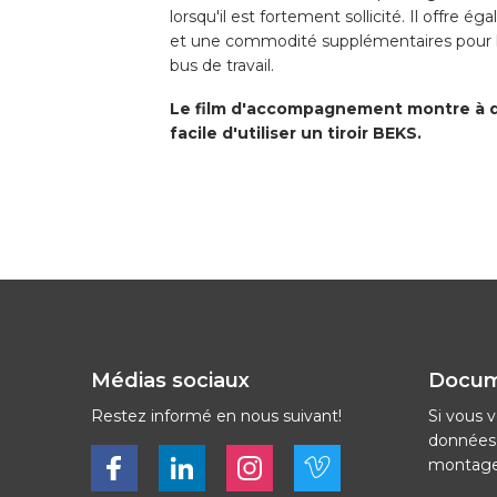
lorsqu'il est fortement sollicité. Il offre 
et une commodité supplémentaires pour
bus de travail.
Le film d'accompagnement montre à qu
facile d'utiliser un tiroir BEKS.
Médias sociaux
Docu
Restez informé en nous suivant!
Si vous v
données 
Bekijk ons op Facebook
Bekijk ons op LinkedIn
Bekijk ons op LinkedIn
Bekijk ons op Vimeo
montage