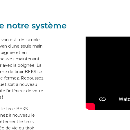
e notre système
e van est très simple.
e van d'une seule main
poignée et en
s pouvez maintenant
ir avec la poignée. La
ème de tiroir BEKS se
 le fermez. Repoussez
oquet soit à nouveau
le l'intérieur de votre
 !
 le tiroir BEKS
nnez à nouveau le
ètement le tiroir.
e de vie du tiroir