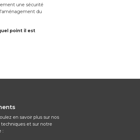
également une sécurité
 l'aménagement du
el point il est
ments
oulez en savoir plus sur nos
techniques et sur notre
 :