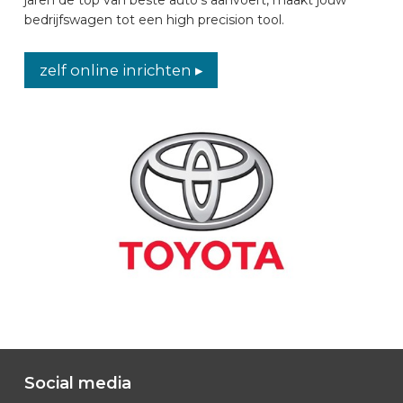
bedrijfswagen tot een high precision tool.
AUTOMERKEN
zelf online inrichten ▸
CONTACT
VOERTUIG INRICHTEN
NL
Social media