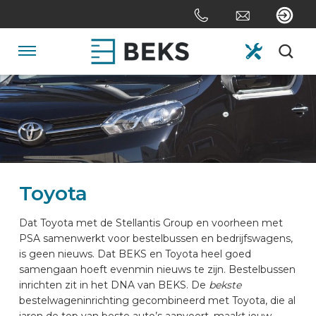
Sla
links
over
Spring
Navigatie
naar
de
HOME
inhoud
Spring
naar
OVER ONS
navigatie
Toyota
SYSTEMEN
Dat Toyota met de Stellantis Group en voorheen met
PSA samenwerkt voor bestelbussen en bedrijfswagens,
MAATWERK
is geen nieuws. Dat BEKS en Toyota heel goed
samengaan hoeft evenmin nieuws te zijn. Bestelbussen
inrichten zit in het DNA van BEKS. De
bekste
SECTOREN
bestelwageninrichting gecombineerd met Toyota, die al
jaren de top van beste auto’s aanvoert, maakt jouw