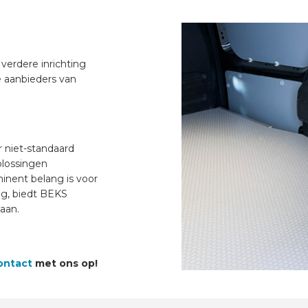
 verdere inrichting
e aanbieders van
 niet-standaard
plossingen
nent belang is voor
ig, biedt BEKS
aan.
ontact
met ons op!