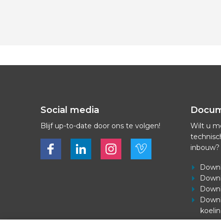
Social media
Docu
Blijf up-to-date door ons te volgen!
Wilt u m
technisc
Bekijk ons op Facebook
Bekijk ons op LinkedIn
Bekijk ons op LinkedIn
Bekijk ons op Vimeo
inbouw?
Downl
Downl
Downl
Downl
koeli