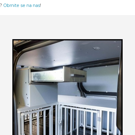
v?
Obrnite se na nas
!