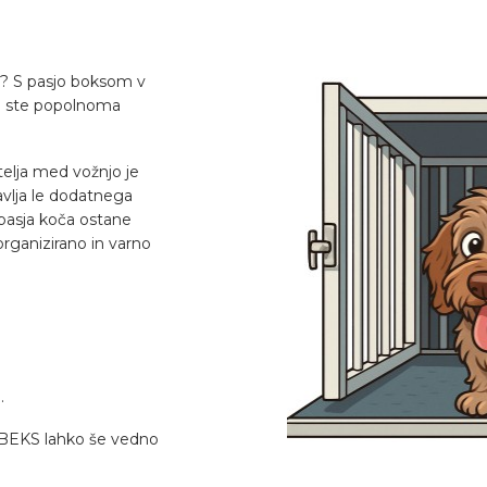
m? S pasjo boksom v
S ste popolnoma
telja med vožnjo je
vlja le dodatnega
 pasja koča ostane
rganizirano in varno
.
v BEKS lahko še vedno