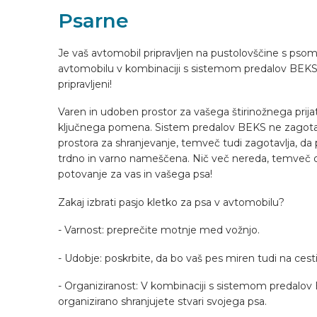
Psarne
OPREMLJANJE VOZILA
Je vaš avtomobil pripravljen na pustolovščine s pso
avtomobilu v kombinaciji s sistemom predalov BEK
SL
pripravljeni!
Varen in udoben prostor za vašega štirinožnega prija
ključnega pomena. Sistem predalov BEKS ne zagota
prostora za shranjevanje, temveč tudi zagotavlja, da
trdno in varno nameščena. Nič več nereda, temveč o
potovanje za vas in vašega psa!
Zakaj izbrati pasjo kletko za psa v avtomobilu?
- Varnost: preprečite motnje med vožnjo.
- Udobje: poskrbite, da bo vaš pes miren tudi na cesti
- Organiziranost: V kombinaciji s sistemom predalo
organizirano shranjujete stvari svojega psa.