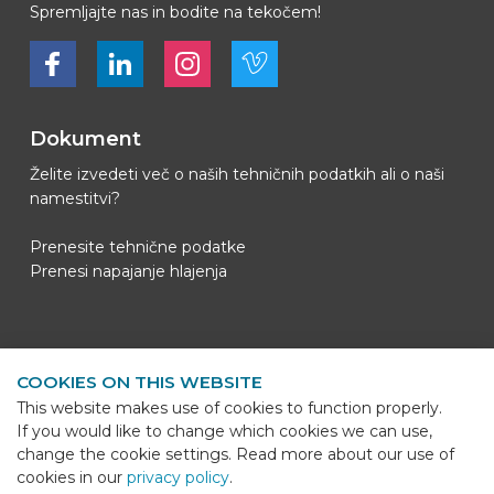
Spremljajte nas in bodite na tekočem!
Bekijk ons op Facebook
Bekijk ons op LinkedIn
Bekijk ons op LinkedIn
Bekijk ons op Vimeo
Dokument
Želite izvedeti več o naših tehničnih podatkih ali o naši
namestitvi?
Prenesite tehnične podatke
Prenesi napajanje hlajenja
Kontaktni podatki
COOKIES ON THIS WEBSITE
BEKS Systems
This website makes use of cookies to function properly.
Meerheide 58
If you would like to change which cookies we can use,
5521 DZ Eersel
change the cookie settings. Read more about our use of
cookies in our
privacy policy
.
Telefoon
+31 (0)85 - 064 58 92
Sho