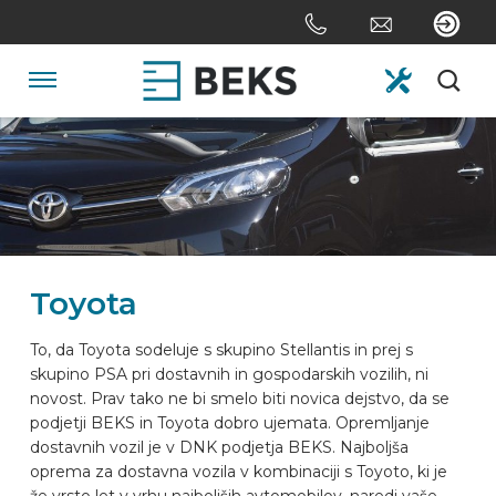
Skip
links
Jump
to
Navigation
the
content
HOME
Jump
to
the
O NAS
navigation
Toyota
SISTEMI
To, da Toyota sodeluje s skupino Stellantis in prej s
skupino PSA pri dostavnih in gospodarskih vozilih, ni
PO MERI
novost. Prav tako ne bi smelo biti novica dejstvo, da se
podjetji BEKS in Toyota dobro ujemata. Opremljanje
dostavnih vozil je v DNK podjetja BEKS. Najboljša
SEKTOR
oprema za dostavna vozila v kombinaciji s Toyoto, ki je
že vrsto let v vrhu najboljših avtomobilov, naredi vaše