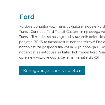
OPREMLJANJE VOZILA
Ford
SL
Fordova ponudba vozil Transit vključuje modele Ford 
Transit Connect, Ford Transit Custom in njihovega v
Transit. Ti modeli so na voljo tudi v različnih dolžinskih
podjetje BEKS ta raznolikost ni nobena težava! Ena od 
notranjosti za gospodarska vozila, ki jih dobavlja BEKS
notranjost za avtobuse za kateri koli model Ford. V
opreme v vozilu je dobra, če le na njej piše BEKS!
Konfigurirajte sami v spletu ▸